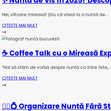
✨ Nuntă de Vis în 2025? Desco
Hei, viitoare mireasă! Știu că visezi la o nuntă de...
CITESTE MAI MULT
☕ Coffee Talk cu o Mireasă Ex
“Hai să stăm de vorbă despre nuntă ca între fete,...
CITESTE MAI MULT
👰‍♀️💍 Organizare Nuntă Fără St