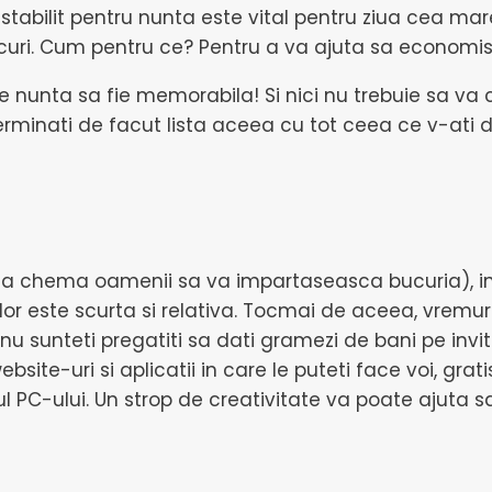
l stabilit pentru nunta este vital pentru ziua cea m
i. Cum pentru ce? Pentru a va ajuta sa economisiti, i
e nunta sa fie memorabila! Si nici nu trebuie sa va
 terminati de facut lista aceea cu tot ceea ce v-ati 
 a chema oamenii sa va impartaseasca bucuria), invit
 lor este scurta si relativa. Tocmai de aceea, vremu
nu sunteti pregatiti sa dati gramezi de bani pe invi
 website-uri si aplicatii in care le puteti face voi, gr
orul PC-ului. Un strop de creativitate va poate ajuta