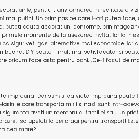
coratiunile, pentru transformarea in realitate a vizi
 mai putini! Un prim pas pe care l-ati putea face, ar
a, puteti cauta decoratiuni conforme, prin magazine
primele momente de la asezarea invitatilor la mese
u ca sigur veti gasi alternative mai economice. Iar 
n buchet DIY poate fi mult mai satisfacator si poa
care oricum face asta pentru bani. „Ce-i facut de m
a vita impreuna! Dar stim si ca viata impreuna poate 
nile care transporta mirii si nasii sunt intr-adeva
Cu siguranta aveti un membru al familiei sau un pri
zniti sa apelati la cei dragi pentru transport! Este i
tra cea mare?!