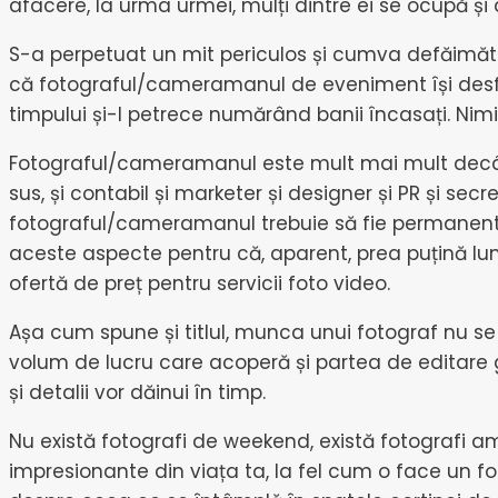
afacere, la urma urmei, mulți dintre ei se ocupă și de
S-a perpetuat un mit periculos și cumva defăimăto
că fotograful/cameramanul de eveniment își desfăș
timpului și-l petrece numărând banii încasați. Nimic
Fotograful/cameramanul este mult mai mult decât 
sus, și contabil și marketer și designer și PR și s
fotograful/cameramanul trebuie să fie permanent c
aceste aspecte pentru că, aparent, prea puțină lume
ofertă de preț pentru servicii foto video.
Așa cum spune și titlul, munca unui fotograf nu se
volum de lucru care acoperă și partea de editare gr
și detalii vor dăinui în timp.
Nu există fotografi de weekend, există fotografi am
impresionante din viața ta, la fel cum o face un f