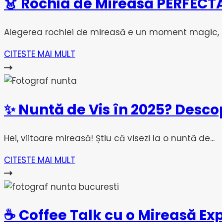
👗 Rochia de Mireasă PERFECTĂ
Alegerea rochiei de mireasă e un moment magic, pl
CITESTE MAI MULT
✨ Nuntă de Vis în 2025? Desco
Hei, viitoare mireasă! Știu că visezi la o nuntă de...
CITESTE MAI MULT
☕ Coffee Talk cu o Mireasă Ex