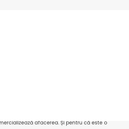
graf de nuntă presupune să te dedici exact ca unui
ă aproape în fiecare zi a săptămânii. Suprinzător?!
crează fotografii, se întâlnesc cu clienții, creează
omercializează afacerea. Și pentru că este o