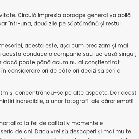
itate. Circulă impresia aproape general valabilă
r într-una, două zile pe săptămână și restul
meseriei, acesta este, așa cum precizam și mai
nt că acesta conduce o companie sau lucrează singur,
iar dacă poate până acum nu ai conștientizat
n considerare ori de câte ori decizi să ceri o
 ritm și concentrându-se pe alte aspecte. Dar acest
iri incredibile, a unor fotografii ale căror emoții
mortaliza la fel de calitativ momentele
seria de ani. Dacă vrei să descoperi și mai multe