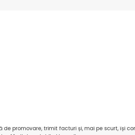
 încheie odată cu nunta
e odată cu nunta
 încheie odată cu nunta
sau un job part time, destinat amatorilor. A fi foto
rea ciudat, trebuie să știi că și fotografii lucreaz
 alte evenimente, fotografii de nuntă editează, prelu
 de promovare, trimit facturi și, mai pe scurt, își c