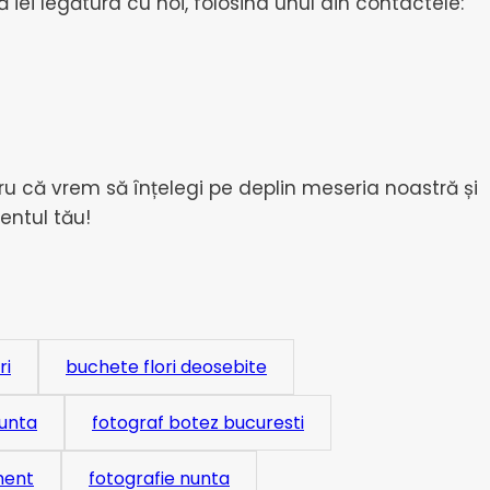
iei legătura cu noi, folosind unul din contactele:
ru că vrem să înțelegi pe deplin meseria noastră și
entul tău!
ri
buchete flori deosebite
unta
fotograf botez bucuresti
ment
fotografie nunta