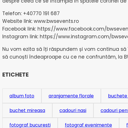
despre ceea ce se întâmplă în spatele cortinei de p
Telefon: +40770 191 687
Website link: www.bwsevents.ro
Facebook link: https://www.facebook.com/bwseven
Instagram link: https://www.instagram.com/bwseve
Nu vom ezita să îți răspundem și vom continua să î
să cunoști îndeaproape cu ce ne confruntăm, la BW
ETICHETE
album foto
aranjamente florale
buchete
buchet mireasa
cadouri nasi
cadouri pent
fotograf bucuresti
fotograf evenimente