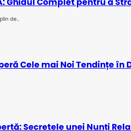
: Ghidul Complet pentru a Străl
in de...
peră Cele mai Noi Tendințe în 
pertă: Secretele unei Nunți Rel