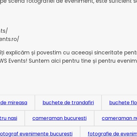
e scena fotografiei de eveniment, este suficient să 
ts/
nts.ro/
ți explicăm și povestim cu aceeași sinceritate pent
S Events! Suntem aici pentru tine și pentru evenim
 de mireasa
buchete de trandafiri
buchete flo
ru nasi
cameraman bucuresti
cameraman n
fotograf evenimente bucuresti
fotografie de eveni