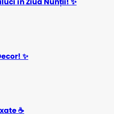
uci în Ziua Nunții! ✨
Decor! ✨
axate ☕