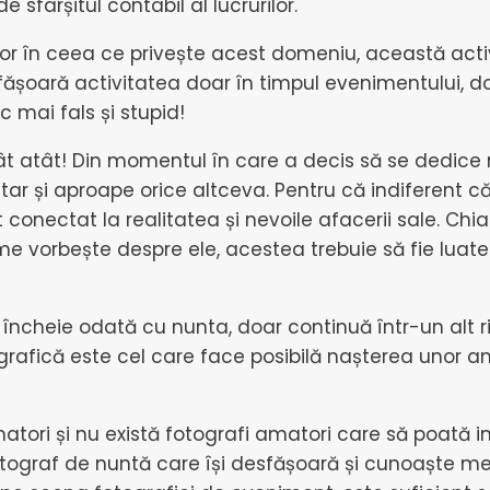
 sfârșitul contabil al lucrurilor.
r în ceea ce privește acest domeniu, această activ
oară activitatea doar în timpul evenimentului, doa
 mai fals și stupid!
atât! Din momentul în care a decis să se dedice 
ecretar și aproape orice altceva. Pentru că indifere
onectat la realitatea și nevoile afacerii sale. Ch
 vorbește despre ele, acestea trebuie să fie luate î
 încheie odată cu nunta, doar continuă într-un alt
afică este cel care face posibilă nașterea unor amint
atori și nu există fotografi amatori care să poată i
otograf de nuntă care își desfășoară și cunoaște me