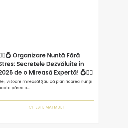
👰‍♀️💍 Organizare Nuntă Fără
Stres: Secretele Dezvăluite in
2025 de o Mireasă Expertă! 💍👰‍♀️
Hei, viitoare mireasă! Știu că planificarea nunții
poate părea o...
CITESTE MAI MULT