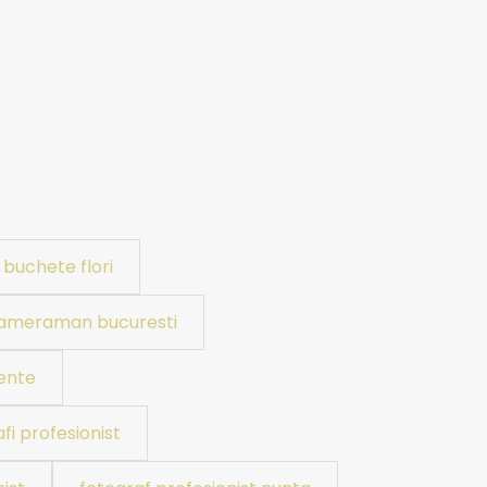
buchete flori
ameraman bucuresti
ente
fi profesionist