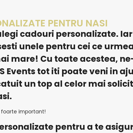
NALIZATE PENTRU NASI
legi cadouri personalizate. Iar
sesti unele pentru cei ce urme
mai mare! Cu toate acestea, ne
S Events
tot iti poate veni in aj
catuit un top al celor mai solic
si.
t foarte important!
rsonalizate pentru a te asigu