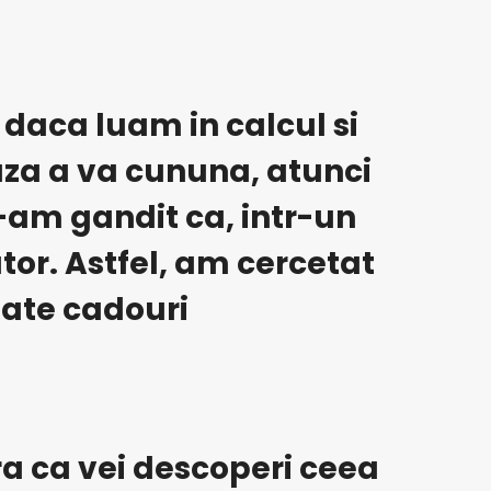
 daca luam in calcul si
aza a va cununa, atunci
-am gandit ca, intr-un
utor. Astfel, am cercetat
itate cadouri
ra ca vei descoperi ceea