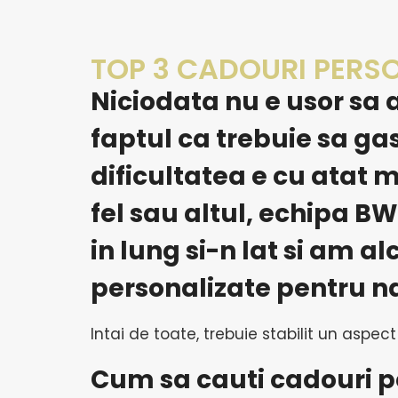
TOP 3 CADOURI PERSO
Niciodata nu e usor sa a
faptul ca trebuie sa ga
dificultatea e cu atat 
fel sau altul, echipa
BW
in lung si-n lat si am al
personalizate pentru na
Intai de toate, trebuie stabilit un aspec
Cum sa cauti cadouri pe