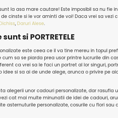
sunt la asa mare cautare! Este imposibil sa nu fie ind
de cinste si le vor aminti de voi! Daca vrei sa vezi c
Dichiss
,
Daruri Alese
.
e sunt si PORTRETELE
onalizate este ceea ce il va tine mereu in topul pre
 cum sa se piarda prea usor printre lucrurile din c
Indiferent ca vrei sa le faci un portret al lor singuri, 
 o idee si sa ai de unde alege, arunca o privire pe aic
ata alegerii unor cadouri personalizate, dar rasufla 
a vezi cat mai multe minunatii de idei de cadouri, ar
ite asternuturile personalizate, cosurile cu flori sa