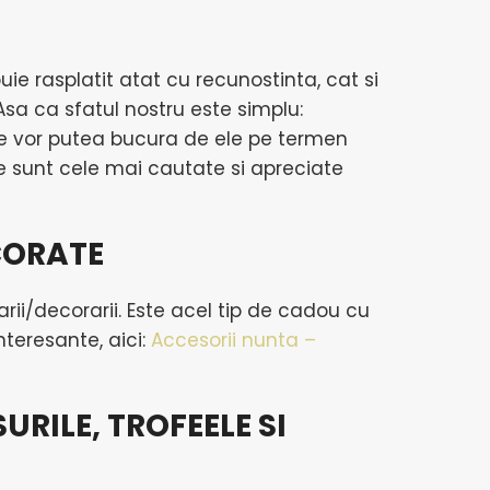
buie rasplatit atat cu recunostinta, cat si
 Asa ca sfatul nostru este simplu:
 se vor putea bucura de ele pe termen
re sunt cele mai cautate si apreciate
CORATE
arii/decorarii. Este acel tip de cadou cu
teresante, aici:
Accesorii nunta –
ASURILE, TROFEELE SI