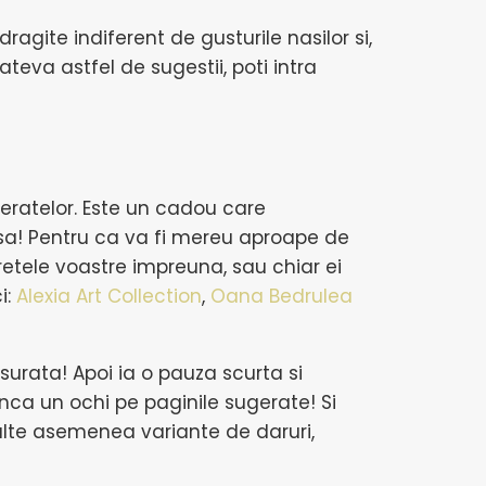
ragite indiferent de gusturile nasilor si,
ateva astfel de sugestii, poti intra
feratelor. Este un cadou care
asa! Pentru ca va fi mereu aproape de
portretele voastre impreuna, sau chiar ei
i:
Alexia Art Collection
,
Oana Bedrulea
usurata! Apoi ia o pauza scurta si
unca un ochi pe paginile sugerate! Si
u alte asemenea variante de daruri,