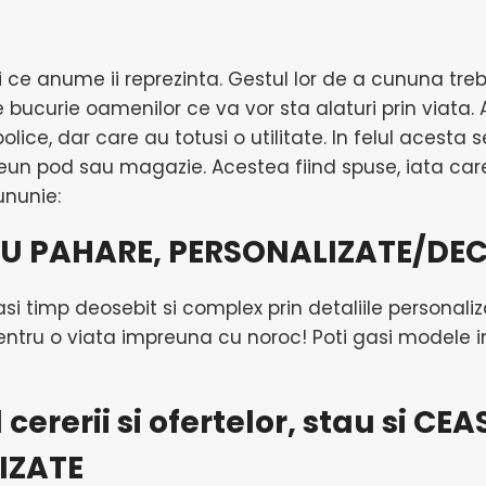
i si ce anume ii reprezinta. Gestul lor de a cununa tre
e bucurie oamenilor ce va vor sta alaturi prin viata.
ice, dar care au totusi o utilitate. In felul acesta
 vreun pod sau magazie. Acestea fiind spuse, iata ca
ununie:
 CU PAHARE, PERSONALIZATE/DE
asi timp deosebit si complex prin detaliile personaliz
ntru o viata impreuna cu noroc! Poti gasi modele in
 cererii si ofertelor, stau si CE
IZATE