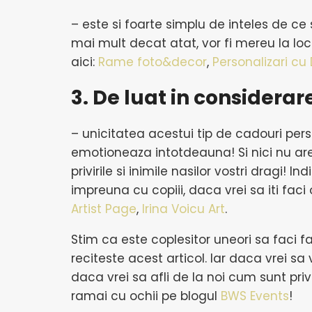
– este si foarte simplu de inteles de ce 
mai mult decat atat, vor fi mereu la loc 
aici:
Rame foto&decor
,
Personalizari cu 
3. De luat in considerar
– unicitatea acestui tip de cadouri pers
emotioneaza intotdeauna! Si nici nu are
privirile si inimile nasilor vostri dragi! 
impreuna cu copiii, daca vrei sa iti faci
Artist Page
,
Irina Voicu Art
.
Stim ca este coplesitor uneori sa faci f
reciteste acest articol. Iar daca vrei s
daca vrei sa afli de la noi cum sunt priv
ramai cu ochii pe blogul
BWS Events
!