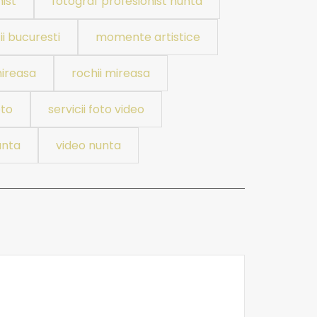
ist
fotograf profesionist nunta
ii bucuresti
momente artistice
mireasa
rochii mireasa
oto
servicii foto video
unta
video nunta