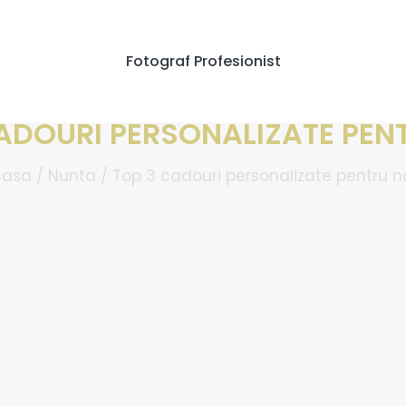
Fotograf Profesionist
ADOURI PERSONALIZATE PEN
casa
/
Nunta
/
Top 3 cadouri personalizate pentru n