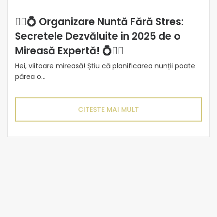
👰‍♀️💍 Organizare Nuntă Fără Stres:
Secretele Dezvăluite in 2025 de o
Mireasă Expertă! 💍👰‍♀️
Hei, viitoare mireasă! Știu că planificarea nunții poate
părea o...
CITESTE MAI MULT