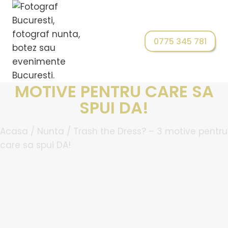
0775 345 781
TRASH THE DRESS? – 3
MOTIVE PENTRU CARE SA
SPUI DA!
Acasa
/
Nunta
/
Trash the Dress? – 3 motive pentru
care sa spui DA!